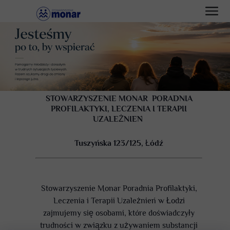
STOWARZYSZENIE MONAR PORADNIA
PROFILAKTYKI, LECZENIA I TERAPII
UZALE
Ż
NIEŃ
Tuszyńska 123/125,
Ł
ódź
Stowarzyszenie Monar Poradnia Profilaktyki,
Leczenia i Terapii Uzależnień w Łodzi
zajmujemy się osobami, które doświadczyły
trudności w związku z używaniem substancji