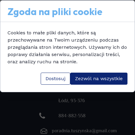
lub stosowaniem szkodliwych zachowań, m. in.
Zgoda na pliki cookie
hazardu.
Cookies to małe pliki danych, które są
OFERTA
KONTAKT
przechowywane na Twoim urządzeniu podczas
przeglądania stron internetowych. Używamy ich do
poprawy działania serwisu, personalizacji treści,
oraz analizy ruchu na stronie.
Stowarzyszenie Monar Poradnia Profilaktyki,
Leczenia i Terapii Uzależnień w Łodzi
Dostosuj
Zezwól na wszystkie
ulica Tuszyńska 123/125
Łódź, 93-376
884-882-558
poradnia.tuszynska@gmail.com